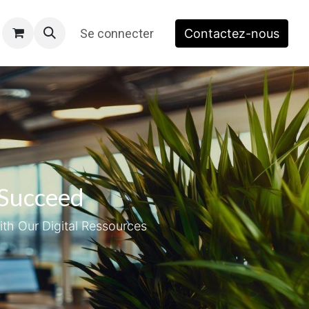
​
Se connecter
Contactez-nous
 Succeed
ith Our Digital Ressources