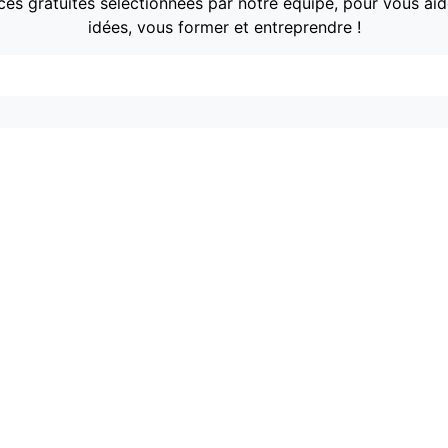
es gratuites sélectionnées par notre équipe, pour vous aid
idées, vous former et entreprendre !
Des millier
contenu
Gratuits