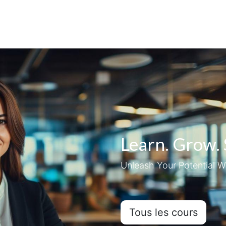
l
Cours
Premium
Outils
Aide
Learn. Grow.
Unleash Your Potential W
Tous les cours