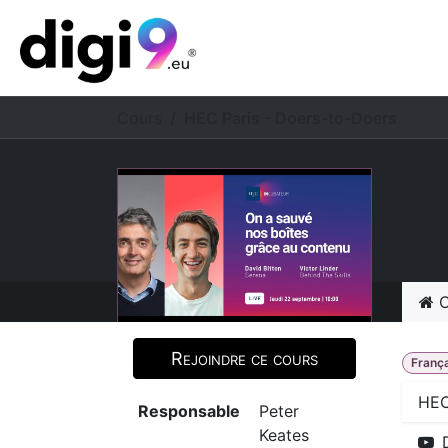
Se rendre au contenu
​Accuei
Cours
HEC Paris - Doers-to-Doers
HE
Décou
C
Rejoindre ce cours
Franç
HEC
Responsable
Peter
Keates