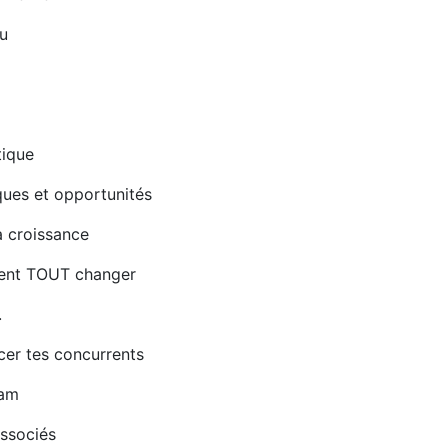
u
tique
ues et opportunités
a croissance
vent TOUT changer
.
cer tes concurrents
eam
ssociés