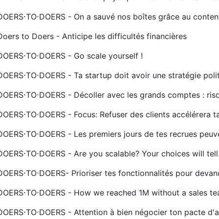
DOERS⋅TO⋅DOERS - On a sauvé nos boîtes grâce au conten
Doers to Doers - Anticipe les difficultés financières
DOERS⋅TO⋅DOERS - Go scale yourself !
DOERS⋅TO⋅DOERS - Ta startup doit avoir une stratégie poli
DOERS⋅TO⋅DOERS - Décoller avec les grands comptes : risq
DOERS⋅TO⋅DOERS - Focus: Refuser des clients accélérera t
DOERS⋅TO⋅DOERS - Les premiers jours de tes recrues peu
DOERS⋅TO⋅DOERS - Are you scalable? Your choices will tell
DOERS⋅TO⋅DOERS- Prioriser tes fonctionnalités pour devan
DOERS⋅TO⋅DOERS - How we reached 1M without a sales t
DOERS⋅TO⋅DOERS - Attention à bien négocier ton pacte d'a