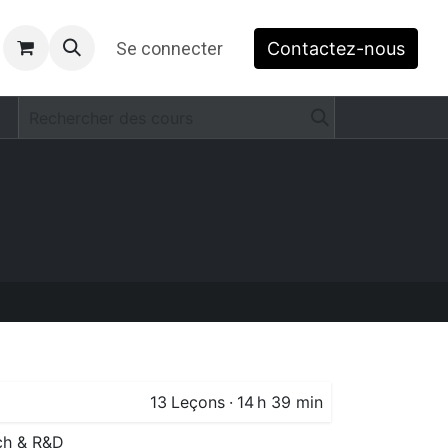
​
Se connecter
Contactez-nous
13
Leçons
·
14 h 39 min
ch & R&D