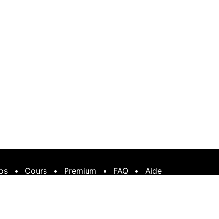
os
•
Cours
•
Premium
•
FAQ
•
Aide
néré par
- Le #1
Open Source eCommerce