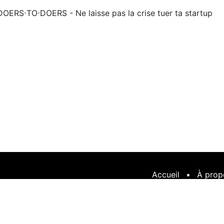
DOERS⋅TO⋅DOERS - Ne laisse pas la crise tuer ta startup
Accueil
•
À prop
S / digi9
Gé
Français