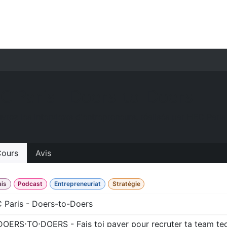
l
Cours
Premium
Outils
Aide
C Paris - Doers-to-Doers
vrez les interviews d'entrepreneurs, réalisés par HEC Paris
ours
Avis
ais
Podcast
Entrepreneuriat
Stratégie
 Paris - Doers-to-Doers
DOERS⋅TO⋅DOERS - Fais toi payer pour recruter ta team te