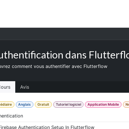
l
Cours
Premium
Outils
Aide
uthentification dans Flutterf
vrez comment vous authentifier avec Flutterflow
ours
Avis
édiaire
Anglais
Gratuit
Tutoriel logiciel
Application Mobile
N
hentication
Firebase Authentication Setup In Flutterflow