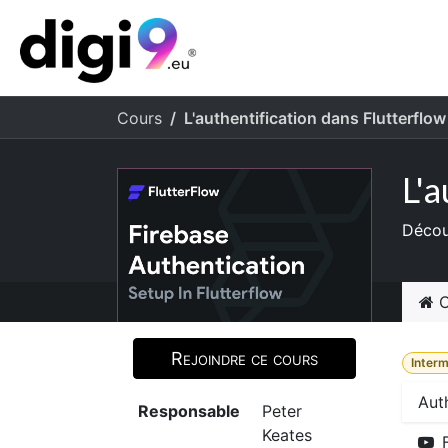
Se rendre au contenu
​Accuei
Cours
L'authentification dans Flutterflow
L'a
Décou
C
Rejoindre ce cours
Interm
Aut
Responsable
Peter
Keates