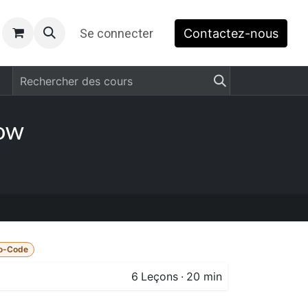
​
Se connecter
Contactez-nous
low
o-Code
6
Leçons
·
20 min