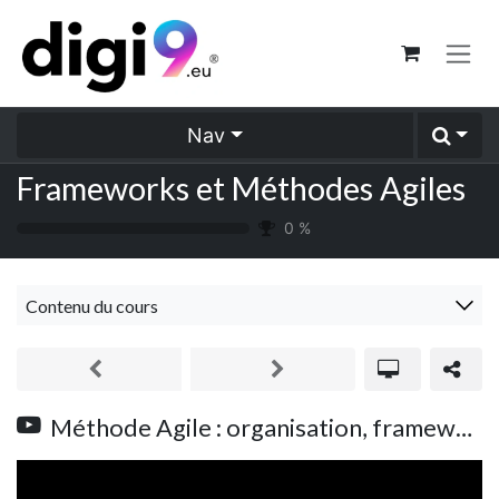
Se rendre au contenu
Nav
Frameworks et Méthodes Agiles
0
%
Contenu du cours
Méthode Agile : organisation, framework, équipe, agilité, à l'échelle (SAFe)... #Introduction