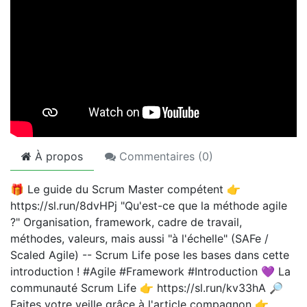
À propos
Commentaires (
0
)
🎁 Le guide du Scrum Master compétent 👉
https://sl.run/8dvHPj "Qu'est-ce que la méthode agile
?" Organisation, framework, cadre de travail,
méthodes, valeurs, mais aussi "à l'échelle" (SAFe /
Scaled Agile) -- Scrum Life pose les bases dans cette
introduction ! #Agile #Framework #Introduction 💜️ La
communauté Scrum Life 👉 https://sl.run/kv33hA 🔎
Faites votre veille grâce à l'article compagnon 👉